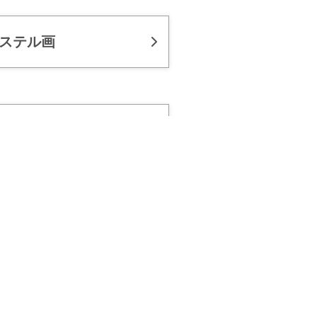
ステル画
の他Q＆A