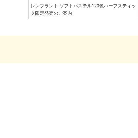
レンブラント ソフトパステル120色ハーフスティッ
ク限定発売のご案内
Service
K
Information
ムービー
お問い合わせ
ニュース
企業概要
製品情報
取扱ブランド
製品カタログ
取扱店舗