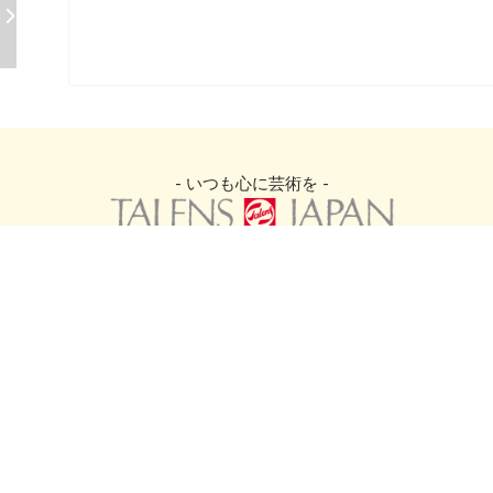
- いつも心に芸術を -
株式会社ターレンスジャパン
nowladge
Other
SNS
基礎知識
利用規約
アートレッスン
プライバシーポリシー
Ｑ＆Ａ
サイトマップ