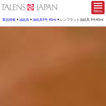
Menu
製品情報
油絵具
油絵具9号 40ml
レンブラント油絵具 9号40ml