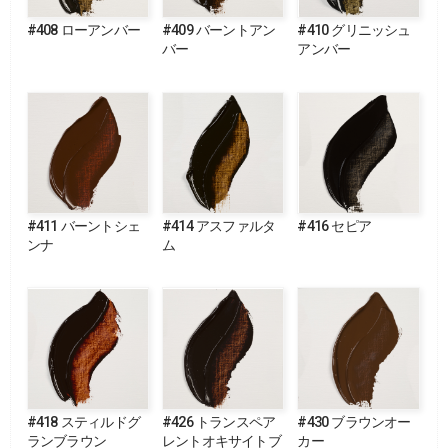
#408 ローアンバー
#409 バーントアン
#410 グリニッシュ
バー
アンバー
#411 バーントシェ
#414 アスファルタ
#416 セピア
ンナ
ム
#418 スティルドグ
#426 トランスペア
#430 ブラウンオー
ランブラウン
レントオキサイトブ
カー