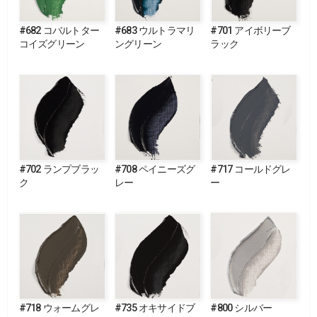
#682 コバルトター
#683 ウルトラマリ
#701 アイボリーブ
コイズグリーン
ングリーン
ラック
#702 ランプブラッ
#708 ペイニーズグ
#717 コールドグレ
ク
レー
ー
#718 ウォームグレ
#735 オキサイドブ
#800 シルバー