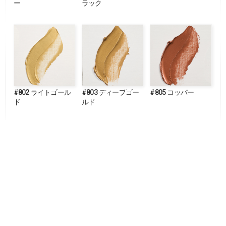
ー
ラック
#802 ライトゴール
#803 ディープゴー
#805 コッパー
ド
ルド
#811 ブロンズ
#815 ピューター
#817 パールホワイ
ト