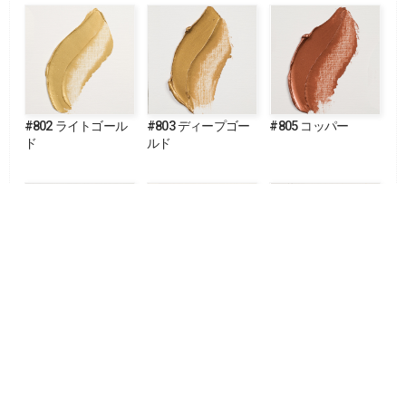
#802 ライトゴール
#803 ディープゴー
#805 コッパー
ド
ルド
#811 ブロンズ
#815 ピューター
#817 パールホワイ
ト