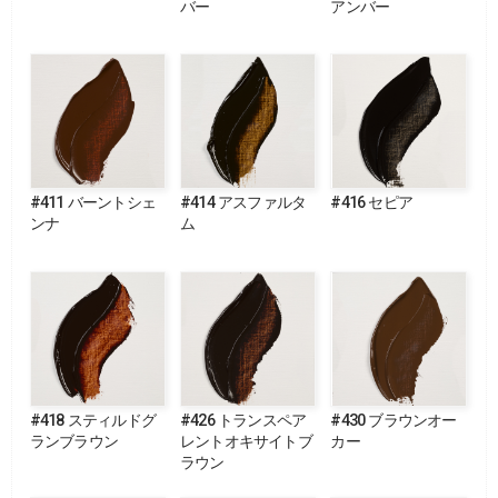
バー
アンバー
#411 バーントシェ
#414 アスファルタ
#416 セピア
ンナ
ム
#418 スティルドグ
#426 トランスペア
#430 ブラウンオー
ランブラウン
レントオキサイトブ
カー
ラウン