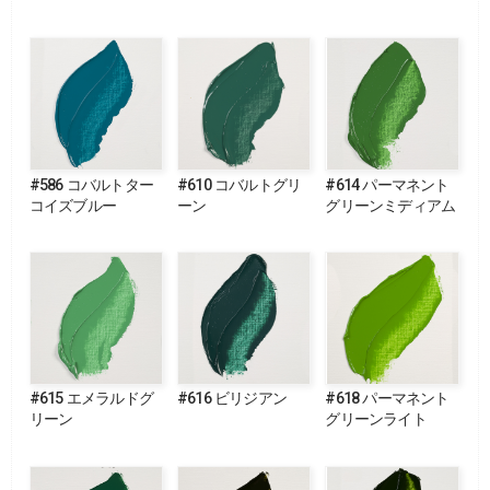
#586 コバルトター
#610 コバルトグリ
#614 パーマネント
コイズブルー
ーン
グリーンミディアム
#615 エメラルドグ
#616 ビリジアン
#618 パーマネント
リーン
グリーンライト