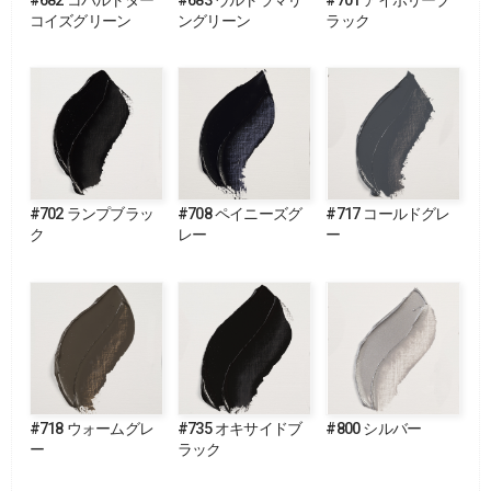
#682 コバルトター
#683 ウルトラマリ
#701 アイボリーブ
コイズグリーン
ングリーン
ラック
#702 ランプブラッ
#708 ペイニーズグ
#717 コールドグレ
ク
レー
ー
#718 ウォームグレ
#735 オキサイドブ
#800 シルバー
ー
ラック