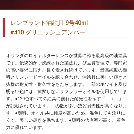
レンブラント油絵具 9号40ml
#410 グリニッシュアンバー
オランダのロイヤルターレンスが世界に誇る最高級の油絵具
です。伝統的かつ洗練された製法および品質管理で、専門家
の高い要求に応え、長く愛され続けています。最高純度の顔
料とリンシードオイルを練り合わせ、油絵具に美しい輝きと
抜群の耐光性・耐久性をもたらします。一部のホワイト及び
明るい色には、黄変しないサフラワーオイルを使用していま
す。●120色すべての絵具に優れた耐光性を示す『＋＋＋』
が記載されています。＋の数が多いほど耐光性が高くなりま
す。●顔料、オイル共に純度が高いため、混色しても濁りに
くく、美しい輝きを保ちます。●顔料の含有率が高く、着色
力に優れています。