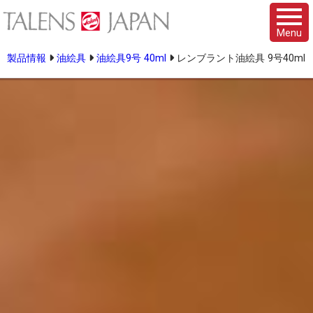
Menu
製品情報
油絵具
油絵具9号 40ml
レンブラント油絵具 9号40ml