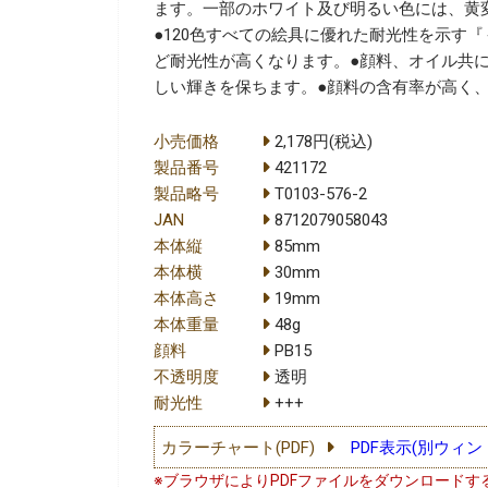
ます。一部のホワイト及び明るい色には、黄
●120色すべての絵具に優れた耐光性を示す
ど耐光性が高くなります。●顔料、オイル共
しい輝きを保ちます。●顔料の含有率が高く
小売価格
2,178円(税込)
製品番号
421172
製品略号
T0103-576-2
JAN
8712079058043
本体縦
85mm
本体横
30mm
本体高さ
19mm
本体重量
48g
顔料
PB15
不透明度
透明
耐光性
+++
カラーチャート(PDF)
PDF表示(別ウィン
※ブラウザによりPDFファイルをダウンロードす