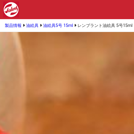
製品情報
油絵具
油絵具5号 15ml
レンブラント油絵具 5号15ml