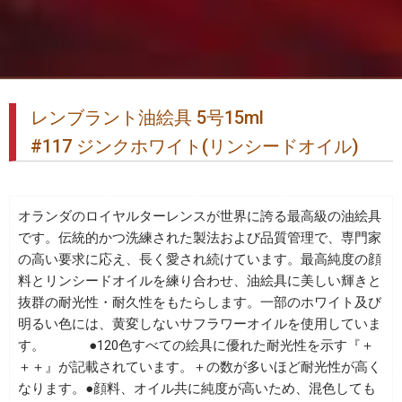
レンブラント油絵具 5号15ml
#117 ジンクホワイト(リンシードオイル)
オランダのロイヤルターレンスが世界に誇る最高級の油絵具
です。伝統的かつ洗練された製法および品質管理で、専門家
の高い要求に応え、長く愛され続けています。最高純度の顔
料とリンシードオイルを練り合わせ、油絵具に美しい輝きと
抜群の耐光性・耐久性をもたらします。一部のホワイト及び
明るい色には、黄変しないサフラワーオイルを使用していま
す。 ●120色すべての絵具に優れた耐光性を示す『＋
＋＋』が記載されています。＋の数が多いほど耐光性が高く
なります。●顔料、オイル共に純度が高いため、混色しても