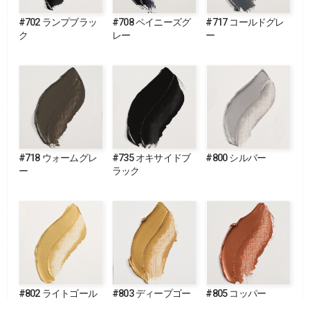
#702 ランプブラッ
#708 ペイニーズグ
#717 コールドグレ
ク
レー
ー
#718 ウォームグレ
#735 オキサイドブ
#800 シルバー
ー
ラック
#802 ライトゴール
#803 ディープゴー
#805 コッパー
ド
ルド