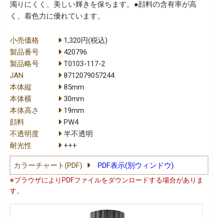
濁りにくく、美しい輝きを保ちます。●顔料の含有率が高
く、着色力に優れています。
小売価格
1,320円(税込)
製品番号
420796
製品略号
T0103-117-2
JAN
8712079057244
本体縦
85mm
本体横
30mm
本体高さ
19mm
顔料
PW4
不透明度
半不透明
耐光性
+++
カラーチャート(PDF)
PDF表示(別ウィンドウ)
※ブラウザによりPDFファイルをダウンロードする場合がありま
す。