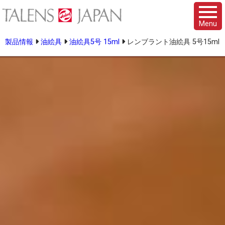
Menu
製品情報
油絵具
油絵具5号 15ml
レンブラント油絵具 5号15ml