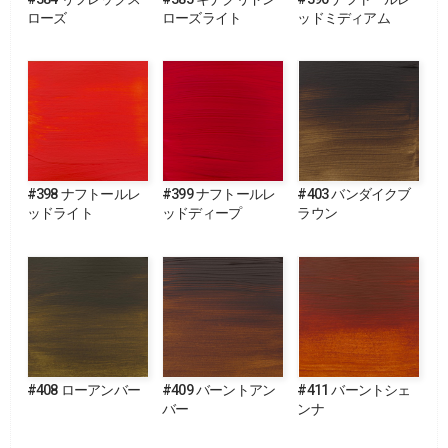
ローズ
ローズライト
ッドミディアム
#398 ナフトールレ
#399 ナフトールレ
#403 バンダイクブ
ッドライト
ッドディープ
ラウン
#408 ローアンバー
#409 バーントアン
#411 バーントシェ
バー
ンナ