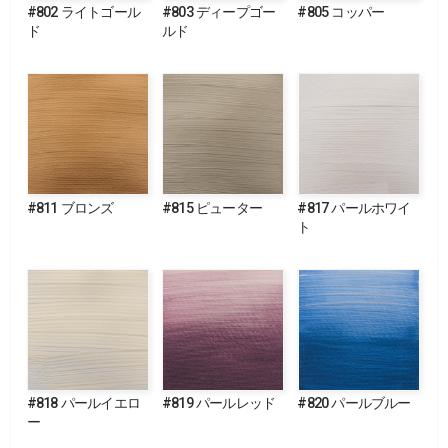
#802 ライトゴール
#803 ディープゴー
#805 コッパー
ド
ルド
#811 ブロンズ
#815 ピューター
#817 パールホワイ
ト
#818 パールイエロ
#819 パールレッド
#820 パールブルー
ー