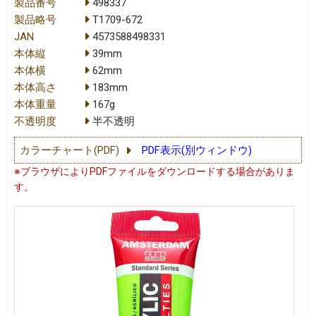
製品番号
498337
製品略号
T1709-672
JAN
4573588498331
本体縦
39mm
本体横
62mm
本体高さ
183mm
本体重量
167g
不透明度
半不透明
カラーチャート(PDF)
PDF表示(別ウィンドウ)
※ブラウザによりPDFファイルをダウンロードする場合がありま
す。