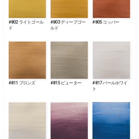
#802 ライトゴール
#803 ディープゴー
#805 コッパー
ド
ルド
#811 ブロンズ
#815 ピューター
#817 パールホワイ
ト