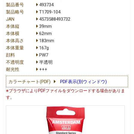
製品番号
493734
製品略号
T1709-104
JAN
4573588493732
本体縦
39mm
本体横
62mm
本体高さ
183mm
本体重量
167g
顔料
PW7
不透明度
半透明
耐光性
+++
カラーチャート(PDF)
PDF表示(別ウィンドウ)
※ブラウザによりPDFファイルをダウンロードする場合がありま
す。