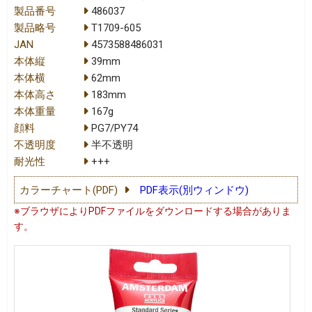
製品番号
486037
製品略号
T1709-605
JAN
4573588486031
本体縦
39mm
本体横
62mm
本体高さ
183mm
本体重量
167g
顔料
PG7/PY74
不透明度
半不透明
耐光性
+++
カラーチャート(PDF)
PDF表示(別ウィンドウ)
※ブラウザによりPDFファイルをダウンロードする場合がありま
す。