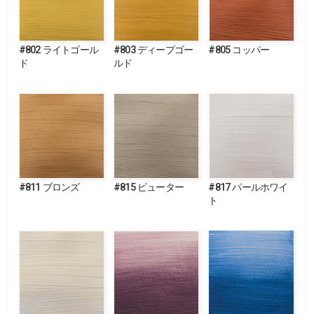
#802 ライトゴール
#803 ディープゴー
#805 コッパー
ド
ルド
#811 ブロンズ
#815 ピューター
#817 パールホワイ
ト