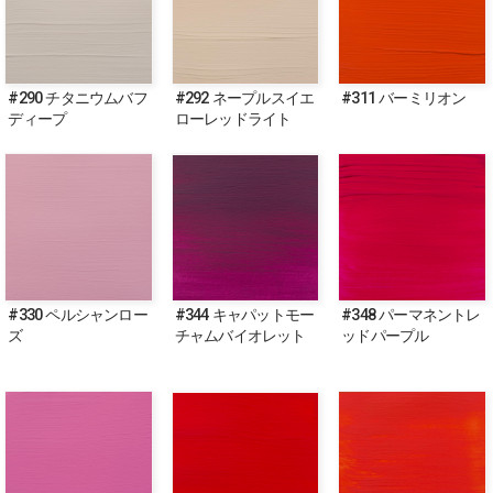
#290 チタニウムバフ
#292 ネープルスイエ
#311 バーミリオン
ディープ
ローレッドライト
#330 ペルシャンロー
#344 キャパットモー
#348 パーマネントレ
ズ
チャムバイオレット
ッドパープル