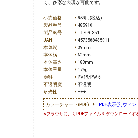
く、多彩な表現が可能です。
小売価格
858円(税込)
製品番号
485910
製品略号
T1709-361
JAN
4573588485911
本体縦
39mm
本体横
62mm
本体高さ
183mm
本体重量
175g
顔料
PV19/PW 6
不透明度
不透明
耐光性
+++
カラーチャート(PDF)
PDF表示(別ウィン
※ブラウザによりPDFファイルをダウンロードす