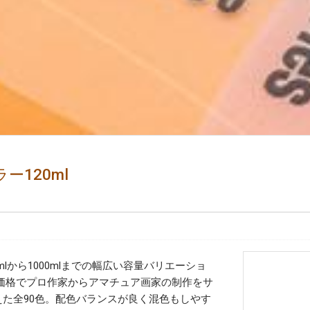
120ml
lから1000mlまでの幅広い容量バリエーショ
価格でプロ作家からアマチュア画家の制作をサ
えた全90色。配色バランスが良く混色もしやす