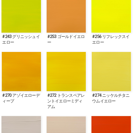
#243 グリニッシュイ
#253 ゴールドイエロ
#256 リフレックスイ
エロー
ー
エロー
#270 アゾイエローデ
#272 トランスペアレ
#274 ニッケルチタニ
ィープ
ントイエローミディ
ウムイエロー
アム