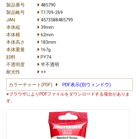
製品番号
485790
製品略号
T1709-269
JAN
4573588485799
本体縦
39mm
本体横
62mm
本体高さ
183mm
本体重量
167g
顔料
PY74
不透明度
半不透明
耐光性
++
カラーチャート(PDF)
PDF表示(別ウィンドウ)
※ブラウザによりPDFファイルをダウンロードする場合がありま
す。