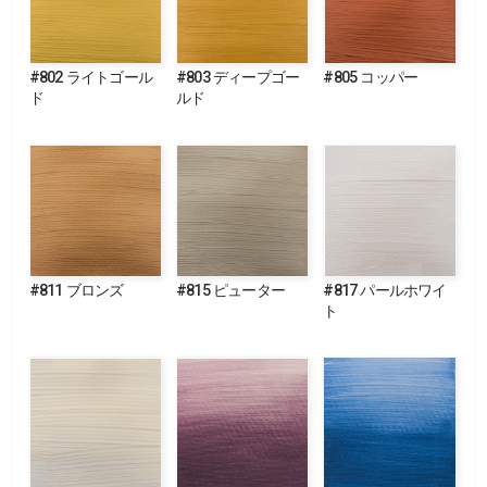
#802 ライトゴール
#803 ディープゴー
#805 コッパー
ド
ルド
#811 ブロンズ
#815 ピューター
#817 パールホワイ
ト