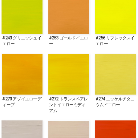
#243 グリニッシュイ
#253 ゴールドイエロ
#256 リフレックスイ
エロー
ー
エロー
#270 アゾイエローデ
#272 トランスペアレ
#274 ニッケルチタニ
ィープ
ントイエローミディ
ウムイエロー
アム