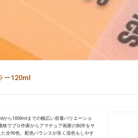
120ml
ド
lから1000mlまでの幅広い容量バリエーショ
価格でプロ作家からアマチュア画家の制作をサ
えた全90色。配色バランスが良く混色もしやす