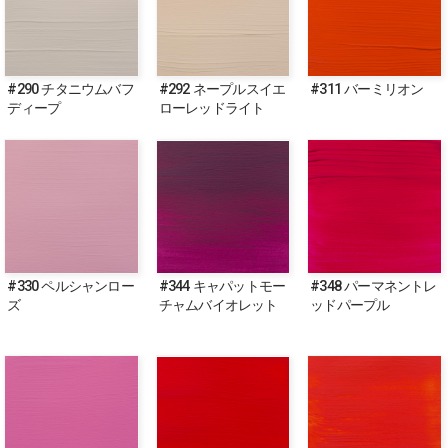
#290 チタニウムバフ
#292 ネープルスイエ
#311 バーミリオン
ディープ
ローレッドライト
#330 ペルシャンロー
#344 キャパットモー
#348 パーマネントレ
ズ
チャムバイオレット
ッドパープル