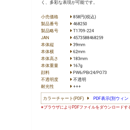
く、多彩な表現が可能です。
小売価格
858円(税込)
製品番号
468250
製品略号
T1709-224
JAN
4573588468259
本体縦
39mm
本体横
62mm
本体高さ
183mm
本体重量
167g
顔料
PW6/PBr24/PO73
不透明度
不透明
耐光性
+++
カラーチャート(PDF)
PDF表示(別ウィン
※ブラウザによりPDFファイルをダウンロードす