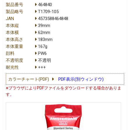
製品番号
464840
製品略号
T1709-105
JAN
4573588464848
本体縦
39mm
本体横
62mm
本体高さ
183mm
本体重量
167g
顔料
PW6
不透明度
不透明
耐光性
+++
カラーチャート(PDF)
PDF表示(別ウィンドウ)
※ブラウザによりPDFファイルをダウンロードする場合がありま
す。