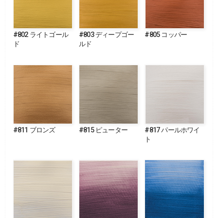
#802 ライトゴール
#803 ディープゴー
#805 コッパー
ド
ルド
#811 ブロンズ
#815 ピューター
#817 パールホワイ
ト