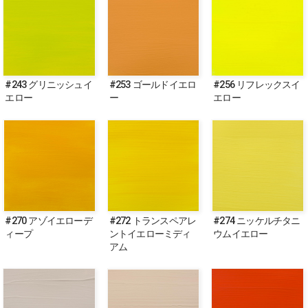
#243 グリニッシュイ
#253 ゴールドイエロ
#256 リフレックスイ
エロー
ー
エロー
#270 アゾイエローデ
#272 トランスペアレ
#274 ニッケルチタニ
ィープ
ントイエローミディ
ウムイエロー
アム