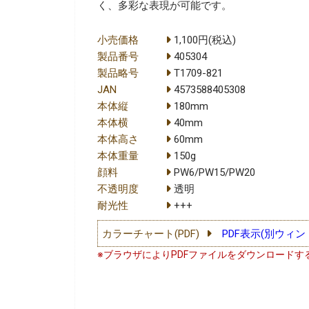
く、多彩な表現が可能です。
小売価格
1,100円(税込)
製品番号
405304
製品略号
T1709-821
JAN
4573588405308
本体縦
180mm
本体横
40mm
本体高さ
60mm
本体重量
150g
顔料
PW6/PW15/PW20
不透明度
透明
耐光性
+++
カラーチャート(PDF)
PDF表示(別ウィン
※ブラウザによりPDFファイルをダウンロードす