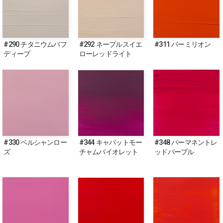
#290 チタニウムバフ
#292 ネープルスイエ
#311 バーミリオン
ディープ
ローレッドライト
#330 ペルシャンロー
#344 キャパットモー
#348 パーマネントレ
ズ
チャムバイオレット
ッドパープル