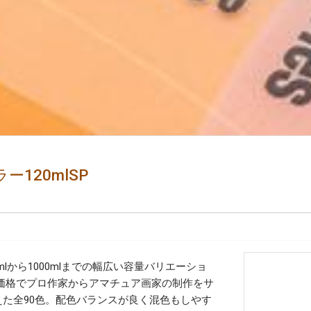
120mlSP
lから1000mlまでの幅広い容量バリエーショ
価格でプロ作家からアマチュア画家の制作をサ
えた全90色。配色バランスが良く混色もしやす